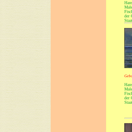
Hans
Male
Fisc
der 
Staa
Gebo
Hans
Male
Fisc
der 
Staa