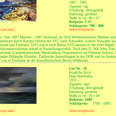
1907 - 1981
Signatur: sig
Erhaltung: altersgemäß
Rahmung: gerahmt
Maße in cm: 48 x 67
Rufpreis: 5
00
Schätzpreis: 700 - 800
t per mail
Gebot telefonisch
r, Tom 1907 Münster - 1981 Stralsund; ab 1924 Werkkunstschule Münster und
ienreisen durch Europa führten ihn 1927 nach Schweden, weitere Stationen wa
mark und Finnland. 1931 zog er nach Berlin;1935 bereiste er die Insel Rügen,
Nationalsozialismus erhielt er Ausstellungsverbot. Nach dem II. WK lebte Tom 
tschule (Landeskunstschule Mecklenburg-Vorpommern) im Putbuser Schloss. 1
andes Bildender Künstler. Zahlreiche Ausstellungen in der DDR und im Auslan
 war er Professor an der Kunsthochschule Berlin-Weißensee.
Los-Nr.: 18
Kraniche Acryl
Hans Behrbohm
1955 -
Signatur: sign.
Erhaltung: altersgemäß
Rahmung: gerahmt
Maße in cm: 50 x 60
Rufpreis: 1600
Schätzpreis:
1700 - 1800
t per mail
Gebot telefonisch