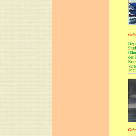
Gebo
Beye
Stud
Däne
des 
Kuns
Verb
1972
Gebo