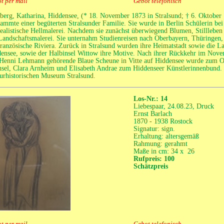
t per mail
Gebot telefonisch
erg, Katharina, Hiddensee, (* 18. November 1873 in Stralsund; † 6. Oktober 
tammte einer begüterten Stralsunder Familie. Sie wurde in Berlin Schülerin 
realistische Hellmalerei. Nachdem sie zunächst überwiegend Blumen, Stillleben 
Landschaftsmalerei. Sie unternahm Studienreisen nach Oberbayern, Thüringen
französische Riviera. Zurück in Stralsund wurden ihre Heimatstadt sowie die L
ensee, sowie der Halbinsel Wittow ihre Motive. Nach ihrer Rückkehr im Novem
Henni Lehmann gehörende Blaue Scheune in Vitte auf Hiddensee wurde zum Ort
sel, Clara Arnheim und Elisabeth Andrae zum Hiddenseer Künstlerinnenbund. W
urhistorischen Museum Stralsund.
Los-Nr.: 14
Liebespaar, 24.08.23, Druck
Ernst Barlach
1870 - 1938 Rostock
Signatur: sign.
Erhaltung: altersgemäß
Rahmung: gerahmt
Maße in cm: 34 x 26
Rufpreis: 100
Schätzpreis
t per mail
Gebot telefonisch