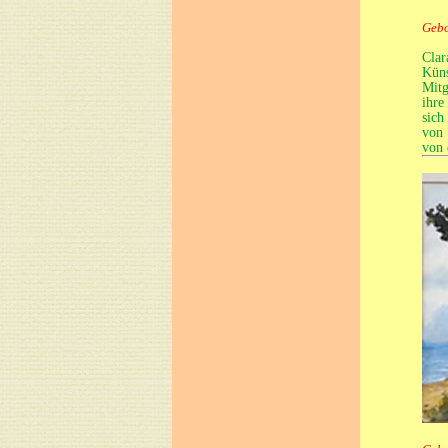
Gebo
Clar
Küns
Mitg
ihre
sich
von 
von 