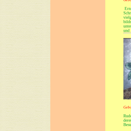
Erns
Schr
viel
bild
unte
und 
Gebo
Rudo
dere
Besu