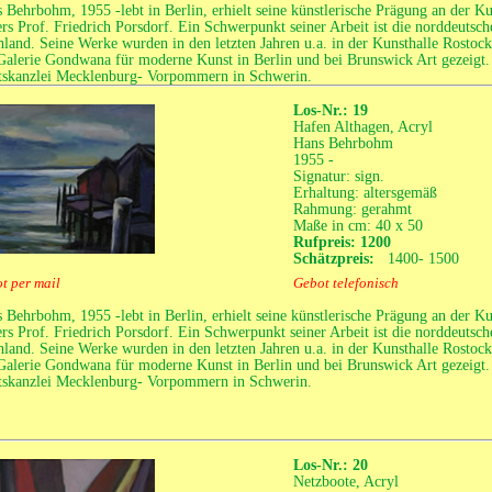
 Behrbohm, 1955 -lebt in Berlin, erhielt seine künstlerische Prägung an der K
rs Prof. Friedrich Porsdorf. Ein Schwerpunkt seiner Arbeit ist die norddeutsc
hland. Seine Werke wurden in den letzten Jahren u.a. in der Kunsthalle Rostoc
Galerie Gondwana für moderne Kunst in Berlin und bei Brunswick Art gezeigt. A
tskanzlei Mecklenburg- Vorpommern in Schwerin.
Los-Nr.: 19
Hafen Althagen, Acryl
Hans Behrbohm
1955 -
Signatur: sign.
Erhaltung: altersgemäß
Rahmung: gerahmt
Maße in cm: 40 x 50
Rufpreis: 1200
Schätzpreis:
1400- 1500
t per mail
Gebot telefonisch
 Behrbohm, 1955 -lebt in Berlin, erhielt seine künstlerische Prägung an der K
rs Prof. Friedrich Porsdorf. Ein Schwerpunkt seiner Arbeit ist die norddeutsc
hland. Seine Werke wurden in den letzten Jahren u.a. in der Kunsthalle Rostoc
Galerie Gondwana für moderne Kunst in Berlin und bei Brunswick Art gezeigt. A
tskanzlei Mecklenburg- Vorpommern in Schwerin.
Los-Nr.: 20
Netzboote, Acryl