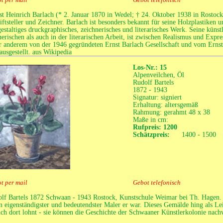
t Heinrich Barlach (* 2. Januar 1870 in Wedel; † 24. Oktober 1938 in Rostock)
iftsteller und Zeichner. Barlach ist besonders bekannt für seine Holzplastiken 
gestaltiges druckgraphisches, zeichnerisches und literarisches Werk. Seine künst
nerischen als auch in der literarischen Arbeit, ist zwischen Realismus und Exp
r anderem von der 1946 gegründeten Ernst Barlach Gesellschaft und vom Ernst
ausgestellt. aus Wikipedia
Los-Nr.: 15
Alpenveilchen, Öl
Rudolf Bartels
1872 - 1943
Signatur: signiert
Erhaltung: altersgemäß
Rahmung: gerahmt 48 x 38
Maße in cm:
Rufpreis: 1200
Schätzpreis:
1400 - 1500
t per mail
Gebot telefonisch
lf Bartels 1872 Schwaan - 1943 Rostock, Kunstschule Weimar bei Th. Hagen. 
n eigenständigster und bedeutendster Maler er war. Dieses Gemälde hing als 
ch dort lohnt - sie können die Geschichte der Schwaaner Künstlerkolonie nach