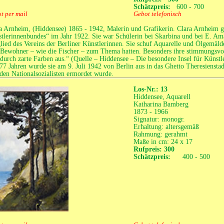
Schätzpreis:
600 - 700
t per mail
Gebot telefonisch
a Arnheim, (Hiddensee) 1865 - 1942, Malerin und Grafikerin. Clara Arnheim gi
tlerinnenbundes“ im Jahr 1922. Sie war Schülerin bei Skarbina und bei E. Ama
lied des Vereins der Berliner Künstlerinnen. Sie schuf Aquarelle und Ölgemälde
 Bewohner – wie die Fischer – zum Thema hatten. Besonders ihre stimmungsvol
 durch zarte Farben aus.“ (Quelle – Hiddensee – Die besondere Insel für Künst
77 Jahren wurde sie am 9. Juli 1942 von Berlin aus in das Ghetto Theresienstad
den Nationalsozialisten ermordet wurde.
Los-Nr.: 13
Hiddensee, Aquarell
Katharina Bamberg
1873 - 1966
Signatur: monogr.
Erhaltung: altersgemäß
Rahmung: gerahmt
Maße in cm: 24 x 17
Rufpreis: 300
Schätzpreis:
400 - 500