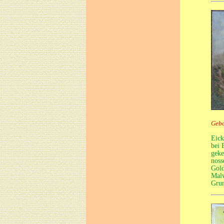
Gebo
Eick
bei 
geke
noss
Gold
Malw
Grun