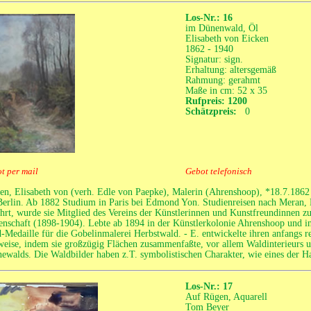
Los-Nr.: 16
im Dünenwald, Öl
Elisabeth von Eicken
1862 - 1940
Signatur: sign.
Erhaltung: altersgemäß
Rahmung: gerahmt
Maße in cm: 52 x 35
Rufpreis: 1200
Schätzpreis:
0
t per mail
Gebot telefonisch
en, Elisabeth von (verh. Edle von Paepke), Malerin (Ahrenshoop), *18.7.1
Berlin. Ab 1882 Studium in Paris bei Edmond Yon. Studienreisen nach Meran,
hrt, wurde sie Mitglied des Vereins der Künstlerinnen und Kunstfreundinnen z
enschaft (1898-1904). Lebte ab 1894 in der Künstlerkolonie Ahrenshoop und 
-Medaille für die Gobelinmalerei Herbstwald. - E. entwickelte ihren anfangs rea
eise, indem sie großzügig Flächen zusammenfaßte, vor allem Waldinterieurs u
ewalds. Die Waldbilder haben z.T. symbolistischen Charakter, wie eines de
Los-Nr.: 17
Auf Rügen, Aquarell
Tom Beyer