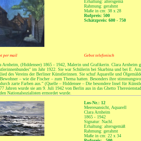
Erhaltung: altersgemä
Rahmung: gerahmt
Maße in cm: 38 x 28
Rufpreis: 500
Schätzpreis: 600 - 750
t per mail
Gebot telefonisch
a Arnheim, (Hiddensee) 1865 - 1942, Malerin und Grafikerin. Clara Arnheim gi
tlerinnenbundes“ im Jahr 1922. Sie war Schülerin bei Skarbina und bei E. Ama
lied des Vereins der Berliner Künstlerinnen. Sie schuf Aquarelle und Ölgemälde
 Bewohner – wie die Fischer – zum Thema hatten. Besonders ihre stimmungsvol
 durch zarte Farben aus.“ (Quelle – Hiddensee – Die besondere Insel für Künst
77 Jahren wurde sie am 9. Juli 1942 von Berlin aus in das Ghetto Theresienstad
den Nationalsozialisten ermordet wurde.
Los-Nr.: 12
Meeresansicht, Aquarell
Clara Arnheim
1865 - 1942
Signatur: Nachl.
Erhaltung: altersgemäß
Rahmung: gerahmt
Maße in cm: 22 x 34
Rufpreis: 500