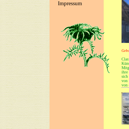
Impressum
Gebo
Clar
Küns
Mitg
ihre
sich
von 
von 