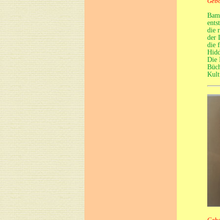
Gebo
Bamb
ents
die 
der 
die 
Hidd
Die 
Büch
Kult
Gebo