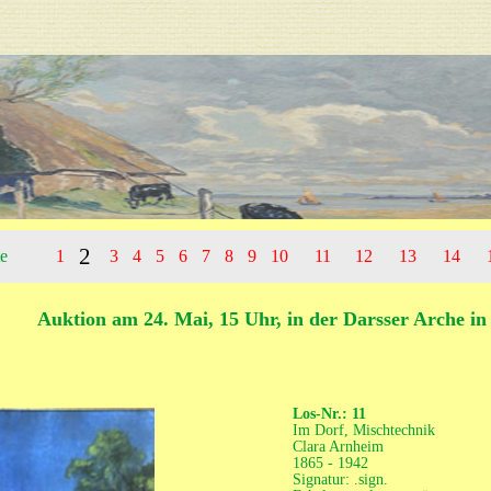
2
te
1
3
4
5
6
7
8
9
10
11
12
13
14
Auktion am 24. Mai, 15 Uhr, in der Darsser Arche i
Los-Nr.: 11
Im Dorf, Mischtechnik
Clara Arnheim
1865 - 1942
Signatur: .sign.