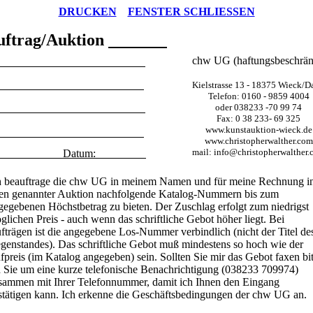
DRUCKEN
FENSTER SCHLIESSEN
uftrag/Auktion
chw UG (haftungsbeschrän
ame:
traße:
Kielstrasse 13 - 18375 Wieck/D
Telefon: 0160 - 9859 4004
LZ/Ort:
oder 038233 -70 99 74
Fax: 0 38 233- 69 325
www.kunstauktion-wieck.de
elefon:
www.christopherwalther.com
mail: info@christopherwalther
x: Datum:
h beauftrage die chw UG in meinem Namen und für meine Rechnung i
en genannter Auktion nachfolgende Katalog-Nummern bis zum
gegebenen Höchstbetrag zu bieten. Der Zuschlag erfolgt zum niedrigst
glichen Preis - auch wenn das schriftliche Gebot höher liegt. Bei
fträgen ist die angegebene Los-Nummer verbindlich (nicht der Titel de
genstandes). Das schriftliche Gebot muß mindestens so hoch wie der
fpreis (im Katalog angegeben) sein. Sollten Sie mir das Gebot faxen bit
h Sie um eine kurze telefonische Benachrichtigung (038233 709974)
sammen mit Ihrer Telefonnummer, damit ich Ihnen den Eingang
stätigen kann. Ich erkenne die Geschäftsbedingungen der chw UG an.