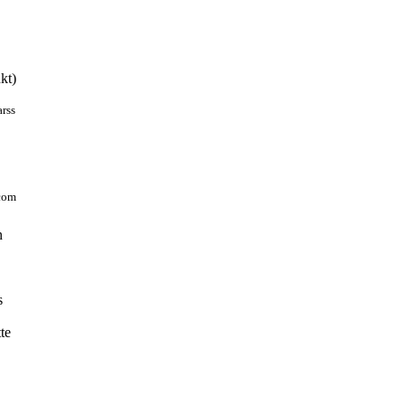
kt)
arss
.com
n
s
te