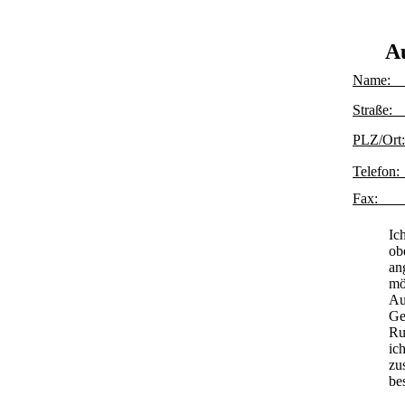
A
N
S
P
T
Fa
Ic
ob
an
mö
Au
Ge
Ru
ic
zu
be